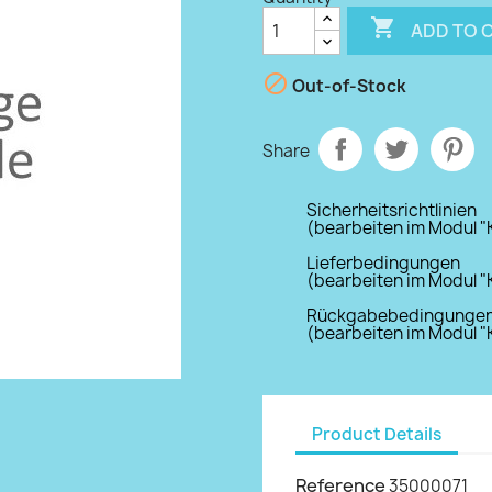

ADD TO 

Out-of-Stock
Share
Sicherheitsrichtlinien
(bearbeiten im Modul "
Lieferbedingungen
(bearbeiten im Modul "
Rückgabebedingunge
(bearbeiten im Modul "
Product Details
Reference
35000071