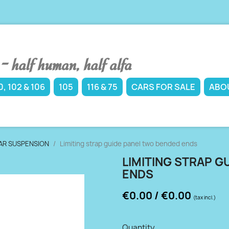
 half human, half alfa
, 102 & 106
105
116 & 75
CARS FOR SALE
ABO
AR SUSPENSION
Limiting strap guide panel two bended ends
LIMITING STRAP G
ENDS
€0.00 / €0.00
(tax incl.)
Quantity