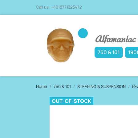
Call us:
+4915771323472
Alfamaniac -
750 & 101
1900
Home
750 & 101
STEERING & SUSPENSION
RE
OUT-OF-STOCK