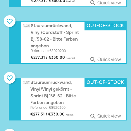
€277.31 / €330.00
Quick view

(tax incl.)
favorite_border
OUT-OF-STOCK
Stauraumrückwand,
Vinyl/Cordstoff - Sprint
Bj.'58-62 - Bitte Farben
angeben
Reference: 68920290
€277.31 / €330.00
Quick view

(tax incl.)
favorite_border
OUT-OF-STOCK
Stauraumrückwand,
Vinyl/Vinyl gekörnt -
Sprint Bj.'58-62 - Bitte
Farben angeben
Reference: 68920300
€277.31 / €330.00
Quick view

(tax incl.)