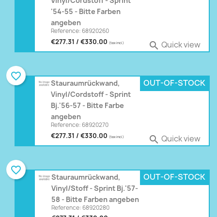
Vinyl/Cordstoff - Sprint
'54-55 - Bitte Farben
angeben
Reference: 68920260
€277.31 / €330.00
Quick view

(tax incl.)
favorite_border
OUT-OF-STOCK
Stauraumrückwand,
Vinyl/Cordstoff - Sprint
Bj.'56-57 - Bitte Farbe
angeben
Reference: 68920270
€277.31 / €330.00
Quick view

(tax incl.)
favorite_border
OUT-OF-STOCK
Stauraumrückwand,
Vinyl/Stoff - Sprint Bj.'57-
58 - Bitte Farben angeben
Reference: 68920280