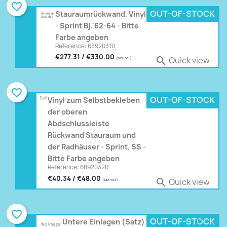
favorite_border
OUT-OF-STOCK
Stauraumrückwand, Vinyl
- Sprint Bj.'62-64 - Bitte
Farbe angeben
Reference: 68920310
€277.31 / €330.00
Quick view

(tax incl.)
favorite_border
OUT-OF-STOCK
Vinyl zum Selbstbekleben
der oberen
Abdschlussleiste
Rückwand Stauraum und
der Radhäuser - Sprint, SS -
Bitte Farbe angeben
Reference: 68920320
€40.34 / €48.00
Quick view

(tax incl.)
favorite_border
OUT-OF-STOCK
Untere Einlagen (Satz)