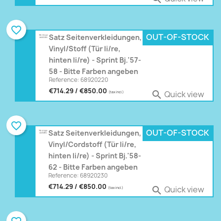
favorite_border
OUT-OF-STOCK
Satz Seitenverkleidungen,
Vinyl/Stoff (Tür li/re,
hinten li/re) - Sprint Bj.'57-
58 - Bitte Farben angeben
Reference: 68920220
€714.29 / €850.00
Quick view

(tax incl.)
favorite_border
OUT-OF-STOCK
Satz Seitenverkleidungen,
Vinyl/Cordstoff (Tür li/re,
hinten li/re) - Sprint Bj.'58-
62 - Bitte Farben angeben
Reference: 68920230
€714.29 / €850.00
Quick view

(tax incl.)