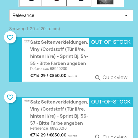

Relevance
Showing 1-20 of 20 item(s)
favorite_border
OUT-OF-STOCK
Satz Seitenverkleidungen,
Vinyl/Cordstoff (Tür li/re,
hinten li/re) - Sprint Bj.'54-
55 - Bitte Farben angeben
Reference: 68920200
€714.29 / €850.00
Quick view

(tax incl.)
favorite_border
OUT-OF-STOCK
Satz Seitenverkleidungen,
Vinyl/Cordstoff (Tür li/re,
hinten li/re) - Sprint Bj.'56-
57 - Bitte Farbe angeben
Reference: 68920210
€714.29 / €850.00
Quick view

(tax incl.)