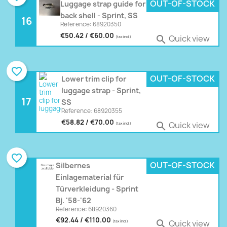
OUT-OF-STOCK
Luggage strap guide for
back shell - Sprint, SS
16
Reference: 68920350
€50.42 / €60.00
Quick view

(tax incl.)
favorite_border
OUT-OF-STOCK
Lower trim clip for
luggage strap - Sprint,
17
SS
Reference: 68920355
€58.82 / €70.00
Quick view

(tax incl.)
favorite_border
OUT-OF-STOCK
Silbernes
Einlagematerial für
Türverkleidung - Sprint
Bj. '58-'62
Reference: 68920360
€92.44 / €110.00
Quick view

(tax incl.)