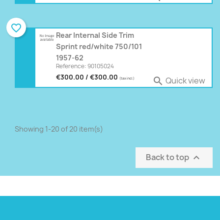
favorite_border
Rear Internal Side Trim
Sprint red/white 750/101
1957-62
Reference: 90105024
€300.00 / €300.00
Quick view

(tax incl.)
Showing 1-20 of 20 item(s)
Back to top
