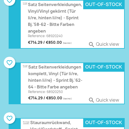
favorite_border
OUT-OF-STOCK
Satz Seitenverkleidungen,
Vinyl/Vinyl gekörnt (Tür
li/re, hinten li/re) - Sprint
Bj.'58-62 - Bitte Farben
angeben
Reference: 68920240
€714.29 / €850.00
Quick view

(tax incl.)
favorite_border
OUT-OF-STOCK
Satz Seitenverkleidungen
komplett, Vinyl (Tür li/re,
hinten li/re) - Sprint Bj.'62-
64 - Bitte Farbe angeben
Reference: 68920250
€714.29 / €850.00
Quick view

(tax incl.)
favorite_border
OUT-OF-STOCK
Stauraumrückwand,