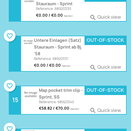
Stauraum - Sprint
Reference: 68920330
€0.00 / €0.00
Quick view

(tax incl.)
favorite_border
OUT-OF-STOCK
Untere Einlagen (Satz)
Stauraum - Sprint ab Bj.
'58
Reference: 68920331
€0.00 / €0.00
Quick view

(tax incl.)
favorite_border
OUT-OF-STOCK
Map pocket trim clip -
Sprint, SS
15
Reference: 68920340
€58.82 / €70.00
Quick view

(tax incl.)
favorite_border